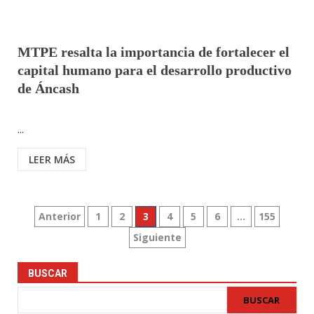
MTPE resalta la importancia de fortalecer el
capital humano para el desarrollo productivo
de Áncash
...
LEER MÁS
Paginación
Anterior
1
2
3
4
5
6
…
155
Siguiente
de
entradas
BUSCAR
BUSCAR