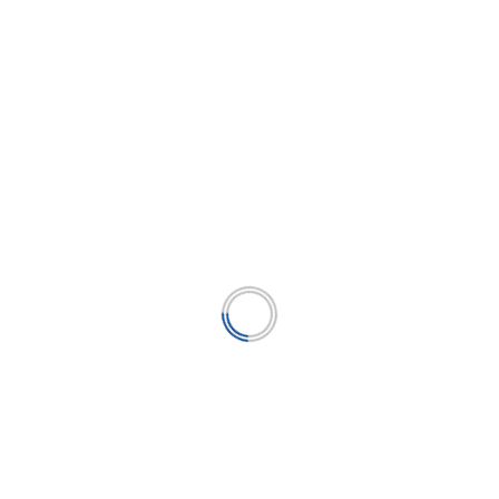
nes del Perú
...
LEER MÁS
Solvencia, calidad crediticia y
rentabilidad, retos claves para
las Cajas Municipales
...