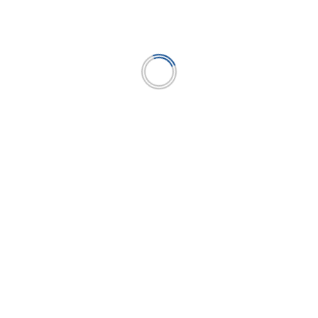
SECCIONES
ECONOMÍA
EMPRESAS
FINANZAS
ACTUALIDAD
OPINIÓN
LEER PDF
PUBLICIDAD
CONTACTO
prensa @ microfinanzas.pe