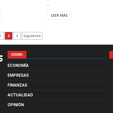
...
LEER MÁS
ón
1
2
3
Siguiente
s
SECCIONES
ECONOMÍA
EMPRESAS
FINANZAS
ACTUALIDAD
OPINIÓN