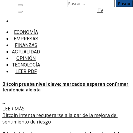
Buscar:
Saltar
Menú
.TV
al
principal
contenido
Inicio
Bitcoin
ECONOMÍA
Página 2
EMPRESAS
FINANZAS
Bitcoin
ACTUALIDAD
OPINIÓN
Bitcoin prueba nivel clave; mercados esperan confirmar
TECNOLOGÍA
tendencia alcista
LEER PDF
Bitcoin prueba nivel clave; mercados esperan confirmar
tendencia alcista
...
LEER MÁS
Bitcoin intenta recuperarse a la par de la mejora del
sentimiento de riesgo