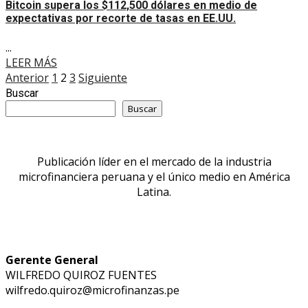
Bitcoin supera los $112,500 dólares en medio de
expectativas por recorte de tasas en EE.UU.
...
LEER MÁS
Paginación
Anterior
1
2
3
Siguiente
Buscar
de
Buscar
entradas
Publicación líder en el mercado de la industria
microfinanciera peruana y el único medio en América
Latina.
Gerente General
WILFREDO QUIROZ FUENTES
wilfredo.quiroz@microfinanzas.pe