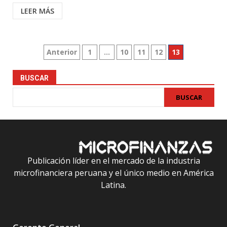
LEER MÁS
Paginación
Anterior
1
…
10
11
12
13
de
BUSCAR
entradas
BUSCAR
Publicación líder en el mercado de la industria
microfinanciera peruana y el único medio en América
Latina.