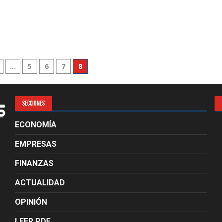
n
…
5
6
7
8
SECCIONES
ECONOMÍA
EMPRESAS
FINANZAS
ACTUALIDAD
OPINIÓN
LEER PDF