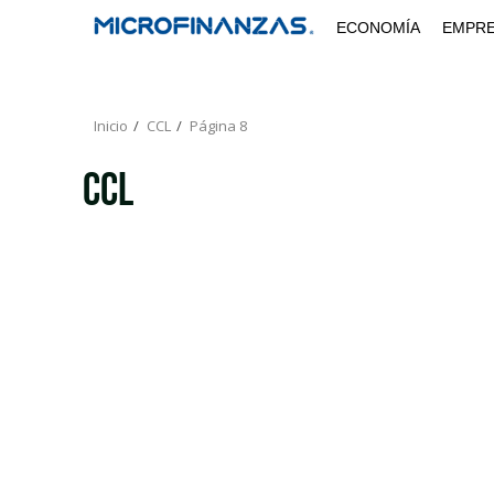
Saltar
ECONOMÍA
EMPR
al
contenido
Inicio
CCL
Página 8
CCL