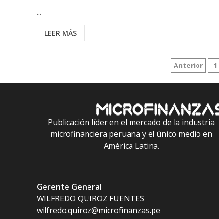
...
LEER MÁS
Paginació
Anterior
1
de
entradas
Publicación líder en el mercado de la industria
microfinanciera peruana y el único medio en
América Latina.
Gerente General
WILFREDO QUIROZ FUENTES
wilfredo.quiroz@microfinanzas.pe