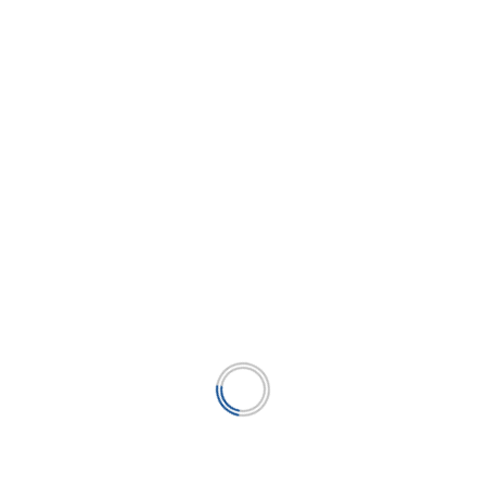
canzan récord en
operación de Fider para
 de garantías por
promover inclusión financiera
llones
rural en Andahuaylas
...
LEER MÁS
nuda subastas de
Cofide recibe primera
yperú asignando
inversión patrimonial por