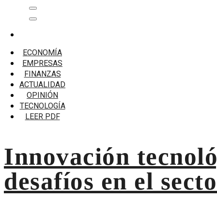
Saltar
Menú
al
principal
contenido
Inicio
Inclusión Financiera
ECONOMÍA
Página 4
EMPRESAS
FINANZAS
Inclusión Financiera
ACTUALIDAD
OPINIÓN
Innovación tecnológica: la clave para enfrentar los desafío
TECNOLOGÍA
LEER PDF
Innovación tecnoló
desafíos en el sect