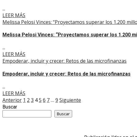
...
LEER MÁS
Melissa Pelosi Vinces: “Proyectamos superar los 1.200 mill
Melissa Pelosi Vinces: “Proyectamos superar los 1.200 mil
...
LEER MÁS
Empoderar, incluir y crecer: Retos de las microfinanzas
Empoderar, incluir y crecer: Retos de las microfinanzas
...
LEER MÁS
Paginación
Anterior
1
2
3
4
5
6
7
…
9
Siguiente
Buscar
de
Buscar
entradas