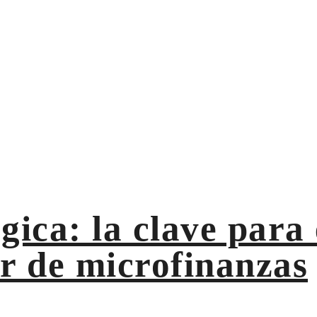
s en el sector de microfinanzas
gica: la clave para 
or de microfinanzas