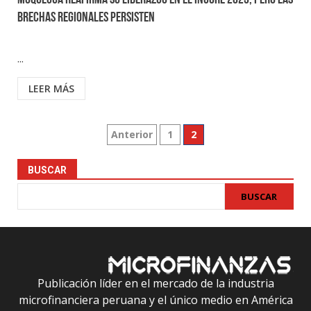
Moquegua reafirma su liderazgo en el INCORE 2025, pero las
brechas regionales persisten
...
LEER MÁS
Paginación
Anterior
1
2
de
BUSCAR
entradas
BUSCAR
Publicación líder en el mercado de la industria
microfinanciera peruana y el único medio en América