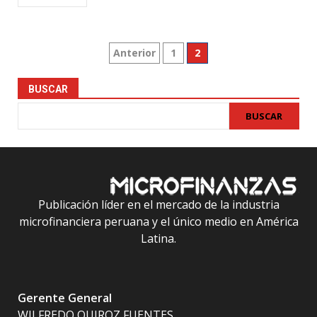
Paginación
Anterior
1
2
de
BUSCAR
entradas
BUSCAR
Publicación líder en el mercado de la industria
microfinanciera peruana y el único medio en América
Latina.
Gerente General
WILFREDO QUIROZ FUENTES