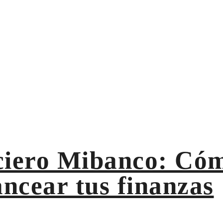
io sin desbalancear tus finanzas
ciero Mibanco: Cómo
ancear tus finanzas