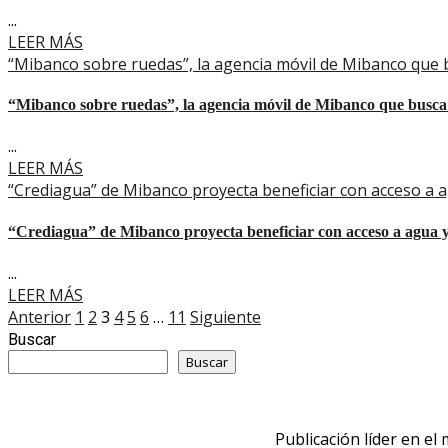
...
LEER MÁS
“Mibanco sobre ruedas”, la agencia móvil de Mibanco que bu
“Mibanco sobre ruedas”, la agencia móvil de Mibanco que busca ac
...
LEER MÁS
“Crediagua” de Mibanco proyecta beneficiar con acceso a 
“Crediagua” de Mibanco proyecta beneficiar con acceso a agua y
...
LEER MÁS
Paginación
Anterior
1
2
3
4
5
6
…
11
Siguiente
Buscar
de
Buscar
entradas
Publicación líder en el