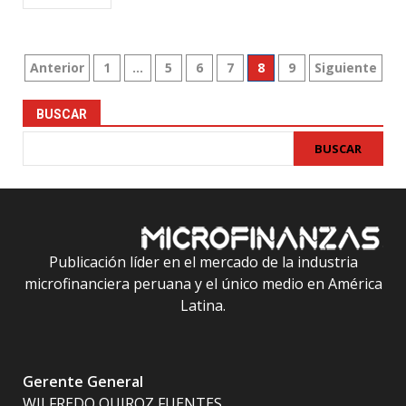
Paginación
Anterior
1
…
5
6
7
8
9
Siguiente
de
BUSCAR
entradas
BUSCAR
Publicación líder en el mercado de la industria
microfinanciera peruana y el único medio en América
Latina.
Gerente General
WILFREDO QUIROZ FUENTES