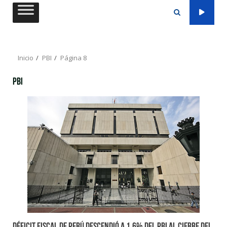
Saltar
al
contenido
Inicio
PBI
Página 8
PBI