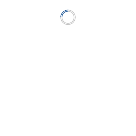
Jorge Mogrovejo González: “Las Cajas deben
apuntar hacia una mayor eficiencia, y la
forma más rápida de hacerlo es con
tecnología”
...
LEER MÁS