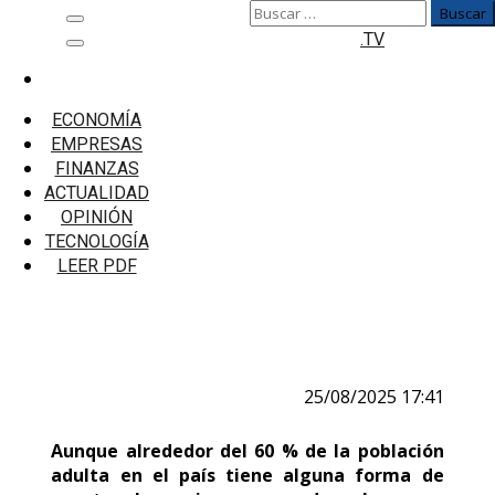
Buscar:
Saltar
Menú
.TV
al
principal
contenido
Inicio
Microfinanzas
ECONOMÍA
4 consejos de planificación financiera para
EMPRESAS
jóvenes
FINANZAS
ACTUALIDAD
4 consejos de planificación financiera
OPINIÓN
para jóvenes
TECNOLOGÍA
LEER PDF
25/08/2025 17:41
Aunque alrededor del 60 % de la población
adulta en el país tiene alguna forma de