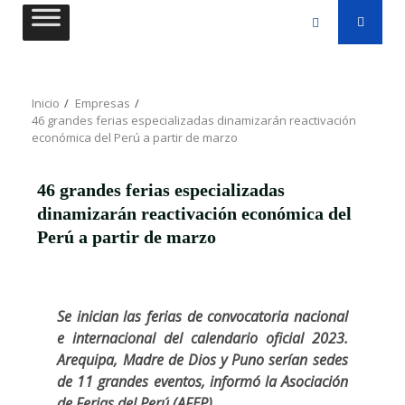
Saltar
al
contenido
Inicio
Empresas
46 grandes ferias especializadas dinamizarán reactivación
económica del Perú a partir de marzo
46 grandes ferias especializadas
dinamizarán reactivación económica del
Perú a partir de marzo
Se inician las ferias de convocatoria nacional
e internacional del calendario oficial 2023.
Arequipa, Madre de Dios y Puno serían sedes
de 11 grandes eventos, informó la Asociación
de Ferias del Perú (AFEP).