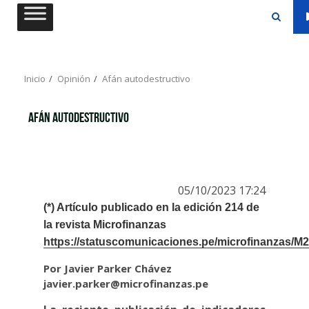
Saltar
al
contenido
Inicio
Opinión
Afán autodestructivo
Afán autodestructivo
05/10/2023 17:24
(*) Artículo publicado en la edición 214 de
la revista Microfinanzas
https://statuscomunicaciones.pe/microfinanzas/M2
Por Javier Parker Chávez
javier.parker@microfinanzas.pe