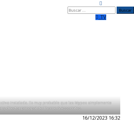
Buscar:
.TV
s y para inversionistas”
 de juego para trabajadores y para
á atacando el problema de fondo que es la debilidad de la
ara a Microfinanzas el también ex ministro de Economía y
uctiva instalada. Es muy probable que las Mypes simplemente
 y director principal de Thorne & Associates.
16/12/2023 16:32