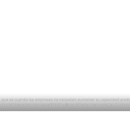
r hasta que se aclaren las reglas de juego para trabajadore
a despegar hasta que se aclaren las reglas
s 3 trimestres de caídas consecutivas del PBI, porque no se est
confianza, seguridad jurídica y reglas laborales claras, decl
n?, que es cuando las empresas no necesitan aumentar su capacidad prod
uda del Programa Impulso MYPErú”, afirma Alfredo Thorne Vetter, fundador