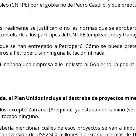
leo (CNTPE) por el gobierno de Pedro Castillo, y que preoc
 si realmente se justifican o no las normas que se aprob
consultarle a los partícipes del CNTPE (empleadores y traba
s que se han entregado a Petroperú. Cómo se puede prete
os a Petroperú sin ninguna licitación ni nada.
si mañana una empresa X le molesta al Gobierno, la podría e
ada, el Plan Unidos incluye el destrabe de proyectos min
os, excepto Zafranal (Arequipa), ya estaban en camino (ver 
a tocado ninguno.
bería mencionar cuáles de esos proyectos se van a impul
inversión de US$2.500 millones; La Granja (de más de US$