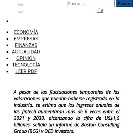
Buscar:
Saltar
Menú
.TV
al
principal
contenido
Inicio
Empresas
ECONOMÍA
América Latina experimentará una penetración
EMPRESAS
acelerada de las fintech
FINANZAS
ACTUALIDAD
América Latina experimentará una
OPINIÓN
penetración acelerada de las fintech
TECNOLOGÍA
LEER PDF
A pesar de las fluctuaciones temporales de las
valoraciones que puedan haberse registrado en la
industria, se estima que los ingresos anuales de
las fintech aumentarán más de 6 veces entre el
2021 y 2030, alcanzando la cifra de US$1,5
billones, señala un informe de Boston Consulting
Group (BCG) y QED Investors.