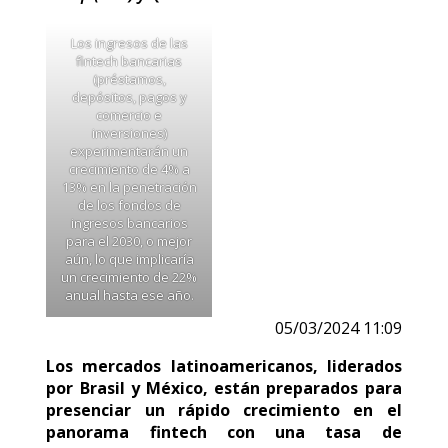
Los ingresos de las
fintech bancarias
(préstamos,
depósitos, pagos y
comercio e
inversiones)
experimentarán un
crecimiento de 4% a
13% en la penetración
de los fondos de
ingresos bancarios
para el 2030, o mejor
aún, lo que implicaría
un crecimiento de 22%
anual hasta ese año.
05/03/2024 11:09
Los mercados latinoamericanos, liderados
por Brasil y México, están preparados para
presenciar un rápido crecimiento en el
panorama fintech con una tasa de