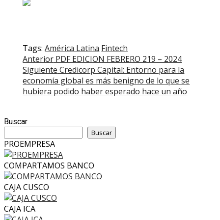
Tags:
América Latina
Fintech
Post
Anterior
PDF EDICION FEBRERO 219 – 2024
Siguiente
Credicorp Capital: Entorno para la
navigation
economía global es más benigno de lo que se
hubiera podido haber esperado hace un año
Buscar
Buscar
PROEMPRESA
COMPARTAMOS BANCO
CAJA CUSCO
CAJA ICA