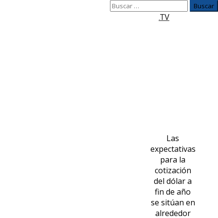
Buscar:
.TV
iento económico
n un avance de solo 1.2%.
Las
expectativas
para la
cotización
del dólar a
fin de año
se sitúan en
alrededor