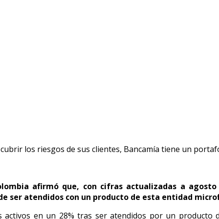
% luego de ser atendidos con uno de sus productos
recen 18% luego de ser atendidos con uno d
ansacciones en el canal digital, entre consultas y transacci
ubrir los riesgos de sus clientes, Bancamía tiene un portaf
ombia afirmó que, con cifras actualizadas a agosto 
e ser atendidos con un producto de esta entidad microf
 activos en un 28% tras ser atendidos por un producto d