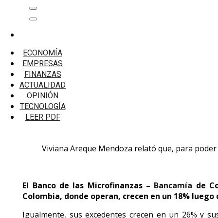
Saltar
Menú
al
principal
contenido
Inicio
Emprendedores
ECONOMÍA
Bancamía dice que ventas de sus clientes crecen 18
EMPRESAS
FINANZAS
Bancamía dice que ventas de sus clientes c
ACTUALIDAD
OPINIÓN
TECNOLOGÍA
Bancamía espera cerrar este 2022 con 19 millones de tr
LEER PDF
Productivo de Clientes, Viviana Areque Mendoza.
Viviana Areque Mendoza relató que, para poder c
El Banco de las Microfinanzas –
Bancamía
de Col
Colombia, donde operan, crecen en un 18% luego d
Igualmente, sus excedentes crecen en un 26% y sus