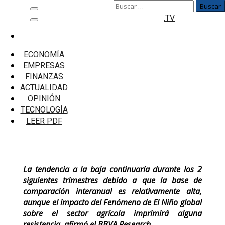
Buscar:
Saltar
Menú
.TV
al
principal
contenido
Inicio
Emprendedores
ECONOMÍA
BBVA Research: Probablemente la inflación
EMPRESAS
ingrese al rango meta en el primer trimestre
FINANZAS
ACTUALIDAD
BBVA Research: Probablemente la
OPINIÓN
inflación ingrese al rango meta en el
TECNOLOGÍA
primer trimestre
LEER PDF
La tendencia a la baja continuaría durante los 2
siguientes trimestres debido a que la base de
comparación interanual es relativamente alta,
aunque el impacto del Fenómeno de El Niño global
sobre el sector agrícola imprimirá alguna
resistencia, afirmó el BBVA Research.