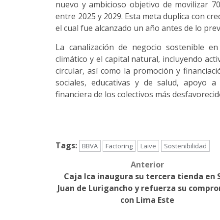
nuevo y ambicioso objetivo de movilizar 70
entre 2025 y 2029. Esta meta duplica con cr
el cual fue alcanzado un año antes de lo prev
La canalización de negocio sostenible e
climático y el capital natural, incluyendo act
circular, así como la promoción y financiaci
sociales, educativas y de salud, apoyo 
financiera de los colectivos más desfavorecid
Tags:
BBVA
Factoring
Laive
Sostenibilidad
Anterior
Post
Caja Ica inaugura su tercera tienda en 
navigation
Juan de Lurigancho y refuerza su compr
con Lima Este