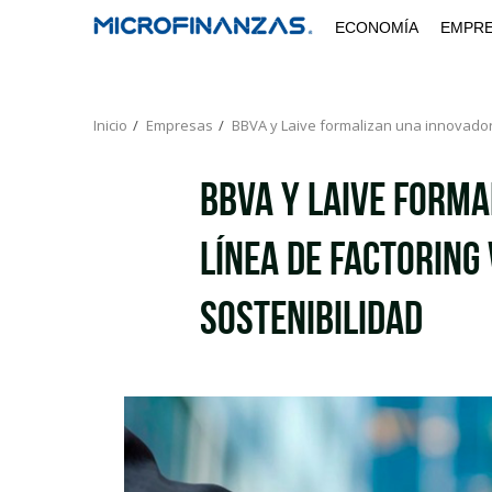
Saltar
ECONOMÍA
EMPR
al
contenido
Inicio
Empresas
BBVA y Laive formalizan una innovadora
BBVA y Laive form
línea de factoring
sostenibilidad