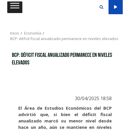
Saltar
al
contenido
Inicio
Economía
BCP: déficit fiscal anualizado permanece en niveles elevados
BCP: déficit fiscal anualizado permanece en niveles
elevados
30/04/2025 18:58
El Área de Estudios Económicos del BCP
advirtió que, si bien el déficit fiscal
anualizado marcó su menor nivel desde
hace un año, aún se mantiene en niveles