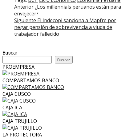
Tags:
BCP
Ciclo Económico
Economía Peruana
Post
Anterior
¿Los millennials peruanos están para
envejecer?
navigation
Siguiente
El Indecopi sanciona a Mapfre por
negar pensión de sobrevivencia a viuda de
trabajador fallecido
Buscar
Buscar
PROEMPRESA
COMPARTAMOS BANCO
CAJA CUSCO
CAJA ICA
CAJA TRUJILLO
LA PROTECTORA