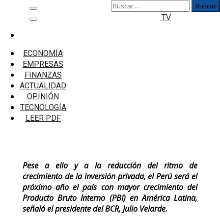
Buscar:
Saltar
Menú
.TV
al
principal
contenido
Inicio
Economía
ECONOMÍA
BCR: baja ejecución de gobiernos subnacionales
EMPRESAS
afectará inversión pública en próximos 2 años
FINANZAS
ACTUALIDAD
BCR: baja ejecución de gobiernos
OPINIÓN
subnacionales afectará inversión pública
TECNOLOGÍA
en próximos 2 años
LEER PDF
Pese a ello y a la reducción del ritmo de
crecimiento de la inversión privada, el Perú será el
próximo año el país con mayor crecimiento del
Producto Bruto Interno (PBI) en América Latina,
señaló el presidente del BCR, Julio Velarde.