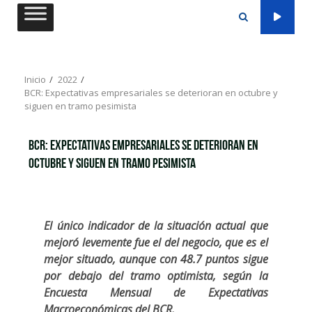
Saltar
al
contenido
Inicio
2022
BCR: Expectativas empresariales se deterioran en octubre y
siguen en tramo pesimista
BCR: Expectativas empresariales se deterioran en
octubre y siguen en tramo pesimista
El único indicador de la situación actual que
mejoró levemente fue el del negocio, que es el
mejor situado, aunque con 48.7 puntos sigue
por debajo del tramo optimista, según la
Encuesta Mensual de Expectativas
Macroeconómicas del BCR.