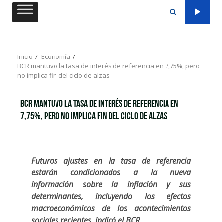
Saltar
al
contenido
Inicio
Economía
BCR mantuvo la tasa de interés de referencia en 7,75%, pero
no implica fin del ciclo de alzas
BCR mantuvo la tasa de interés de referencia en
7,75%, pero no implica fin del ciclo de alzas
Futuros ajustes en la tasa de referencia
estarán condicionados a la nueva
información sobre la inflación y sus
determinantes, incluyendo los efectos
macroeconómicos de los acontecimientos
sociales recientes, indicó el BCR.