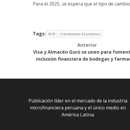
Para el 2025, se espera que el tipo de cambio
Tags:
BCR
Crecimiento Económico
Anterior
Post
Visa y Almacén Gurú se unen para foment
navigation
inclusión financiera de bodegas y farma
Publicación líder en el mercado de la industria
microfinanciera peruana y el único medio en
América Latina.