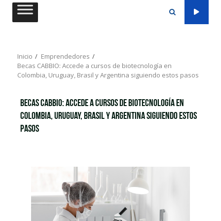
Saltar
al
contenido
Inicio
Emprendedores
Becas CABBIO: Accede a cursos de biotecnología en
Colombia, Uruguay, Brasil y Argentina siguiendo estos pasos
Becas CABBIO: Accede a cursos de biotecnología en
Colombia, Uruguay, Brasil y Argentina siguiendo estos
pasos