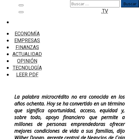
Buscar:
Saltar
Menú
.TV
al
principal
contenido
Inicio
Empresas
ECONOMÍA
Caja Arequipa celebra 32 aniversario de su
EMPRESAS
primer crédito Mype
FINANZAS
ACTUALIDAD
Caja Arequipa celebra 32 aniversario de
OPINIÓN
su primer crédito Mype
TECNOLOGÍA
LEER PDF
La palabra microcrédito no era conocida en los
años ochenta. Hoy se ha convertido en un término
que significa oportunidad, acceso, equidad y,
sobre todo, apoyo financiero que permite a
millones de personas emprendedoras ofrecer
mejores condiciones de vida a sus familias, dijo
Wilber Dongo, gerente central de Negocios de Caja