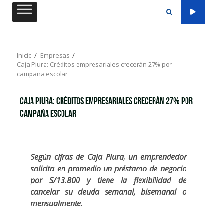
Saltar
al
contenido
Inicio
Empresas
Caja Piura: Créditos empresariales crecerán 27% por
campaña escolar
Caja Piura: Créditos empresariales crecerán 27% por
campaña escolar
Según cifras de Caja Piura, un emprendedor
solicita en promedio un préstamo de negocio
por S/13.800 y tiene la flexibilidad de
cancelar su deuda semanal, bisemanal o
mensualmente.