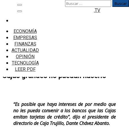
Buscar:
Saltar
Menú
.TV
al
principal
contenido
Inicio
Emprendedores
ECONOMÍA
Caja Trujillo: No es posible que bancos pequeños
EMPRESAS
emitan tarjetas de crédito y Cajas grandes no
FINANZAS
puedan hacerlo
ACTUALIDAD
OPINIÓN
Caja Trujillo: No es posible que bancos
TECNOLOGÍA
pequeños emitan tarjetas de crédito y
LEER PDF
Cajas grandes no puedan hacerlo
“Es posible que haya intereses de por medio que
no les pueda convenir a los bancos que las Cajas
emitan tarjetas de crédito”, dijo el presidente de
directorio de Caja Trujillo, Dante Chávez Abanto.