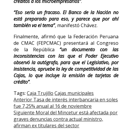
créditos a los microempresarios”
.
“Eso sería un fracaso. El Banco de la Nación no
está preparado para eso, y parece que por ahí
también va el tema”
, manifestó Chávez.
Finalmente, afirmó que la Federación Peruana
de CMAC (FEPCMAC) presentará al Congreso
de la República
“un documento con las
inconsistencias con las que el Poder Ejecutivo
observó la autógrafa, para que el Legislativo, por
insistencia, apruebe la ley de competitividad de las
Cajas, lo que incluye la emisión de tarjetas de
crédito”
.
Tags:
Caja Trujillo
Cajas municipales
Post
Anterior
Tasa de interés interbancaria en soles
fue 7,25% anual al 16 de noviembre
navigation
Siguiente
Moral del Mincetur está afectada por
graves denuncias contra actual ministro,
afirman ex titulares del sector