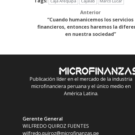
Tags:
Caja Arequipa
Cajalab
Marco Lúcar
Anterior
Post
“Cuando humanicemos los servicios
navigation
financieros, entonces haremos la difere
en nuestra sociedad”
Publicación líder en el mercado de la industria
microfinanciera peruana y el único medio en
América Latina.
Gerente General
WILFREDO QUIROZ FUENTES
wilfredo.quiroz@microfinanzas.pe