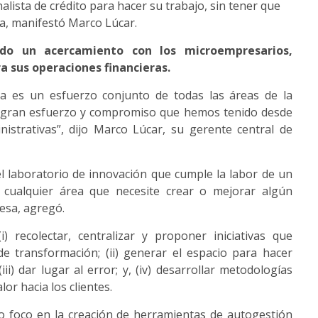
alista de crédito para hacer su trabajo, sin tener que
na, manifestó Marco Lúcar.
ndo un acercamiento con los microempresarios,
a sus operaciones financieras.
pa es un esfuerzo conjunto de todas las áreas de la
el gran esfuerzo y compromiso que hemos tenido desde
istrativas”, dijo Marco Lúcar, su gerente central de
l laboratorio de innovación que cumple la labor de un
 cualquier área que necesite crear o mejorar algún
resa, agregó.
i) recolectar, centralizar y proponer iniciativas que
e transformación; (ii) generar el espacio para hacer
ii) dar lugar al error; y, (iv) desarrollar metodologías
lor hacia los clientes.
o foco en la creación de herramientas de autogestión