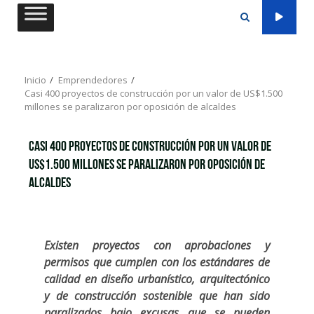
Saltar
al
contenido
Inicio
Emprendedores
Casi 400 proyectos de construcción por un valor de US$1.500
millones se paralizaron por oposición de alcaldes
Casi 400 proyectos de construcción por un valor de
US$1.500 millones se paralizaron por oposición de
alcaldes
Existen proyectos con aprobaciones y
permisos que cumplen con los estándares de
calidad en diseño urbanístico, arquitectónico
y de construcción sostenible que han sido
paralizados bajo excusas que se pueden