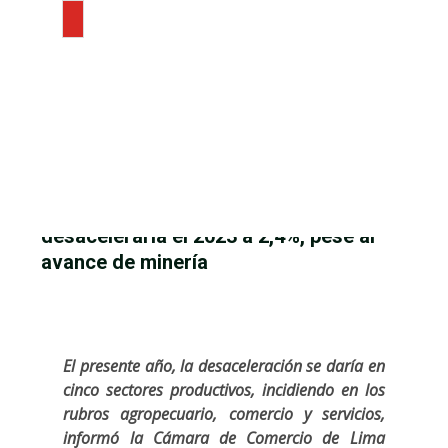
Saltar
al
contenido
ECONOMÍA
EMPRESAS
Inicio
Economía
FINANZAS
CCL: Economía peruana se desaceleraría el 2023 a 2,4%, pese
ACTUALIDAD
al avance de minería
OPINIÓN
TECNOLOGÍA
CCL: Economía peruana se
LEER PDF
desaceleraría el 2023 a 2,4%, pese al
avance de minería
El presente año, la desaceleración se daría en
cinco sectores productivos, incidiendo en los
rubros agropecuario, comercio y servicios,
informó la Cámara de Comercio de Lima