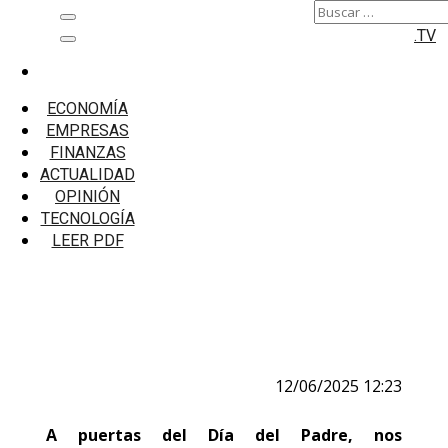
Buscar:
Saltar
Menú
.TV
al
principal
contenido
Inicio
Emprendedores
ECONOMÍA
Celebra a papá sin endeudarte: Regalos útiles
EMPRESAS
según su estilo y sin desbalancear tus finanzas
FINANZAS
ACTUALIDAD
Celebra a papá sin endeudarte: Regalos
OPINIÓN
útiles según su estilo y sin desbalancear
TECNOLOGÍA
tus finanzas
LEER PDF
12/06/2025 12:23
A puertas del Día del Padre, nos