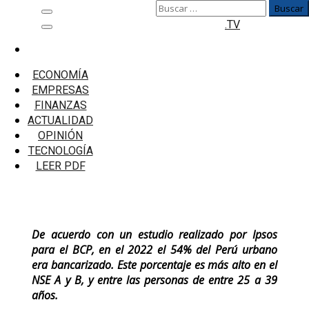
Buscar:
Saltar
Menú
.TV
al
principal
contenido
Inicio
Tecnología
ECONOMÍA
Clientes digitales del BCP pasan del 28,8% del
EMPRESAS
total en el 2019 al 62% en la actualidad
FINANZAS
ACTUALIDAD
Clientes digitales del BCP pasan del
OPINIÓN
28,8% del total en el 2019 al 62% en la
TECNOLOGÍA
actualidad
LEER PDF
De acuerdo con un estudio realizado por Ipsos
para el BCP, en el 2022 el 54% del Perú urbano
era bancarizado. Este porcentaje es más alto en el
NSE A y B, y entre las personas de entre 25 a 39
años.