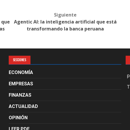
Siguiente
e que
Agentic AI: la inteligencia artificial que está
as
transformando la banca peruana
SECCIONES
ECONOMÍA
p
EMPRESAS
T
FINANZAS
ACTUALIDAD
OPINIÓN
LEER PDF