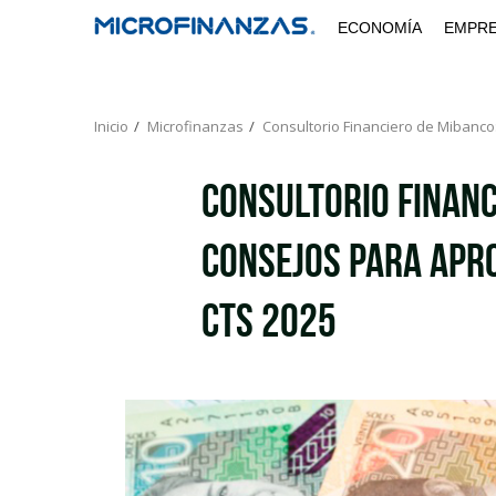
Saltar
ECONOMÍA
EMPR
al
contenido
Inicio
Microfinanzas
Consultorio Financiero de Mibanco:
Consultorio Financ
Consejos para apro
CTS 2025