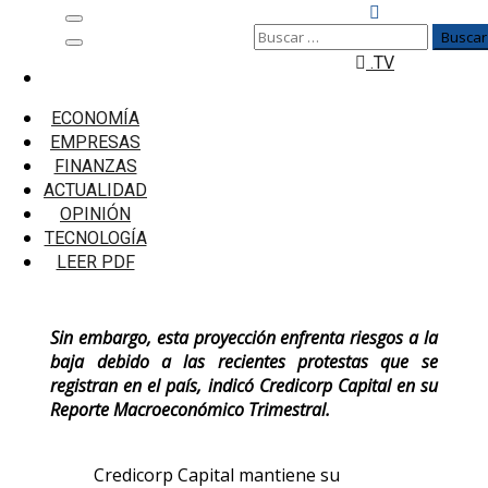
Saltar
Menú
Buscar:
al
principal
.TV
contenido
Inicio
Economía
ECONOMÍA
Credicorp Capital: Economía peruana crecería
EMPRESAS
2,4% en el cuarto trimestre
FINANZAS
ACTUALIDAD
Credicorp Capital: Economía peruana
OPINIÓN
crecería 2,4% en el cuarto trimestre
TECNOLOGÍA
LEER PDF
Sin embargo, esta proyección enfrenta riesgos a la
baja debido a las recientes protestas que se
registran en el país, indicó Credicorp Capital en su
Reporte Macroeconómico Trimestral.
Credicorp Capital mantiene su