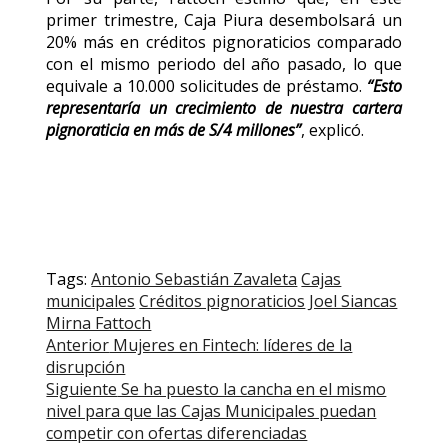
primer trimestre, Caja Piura desembolsará un
20% más en créditos pignoraticios comparado
con el mismo periodo del año pasado, lo que
equivale a 10.000 solicitudes de préstamo.
“Esto
representaría un crecimiento de nuestra cartera
pignoraticia en más de S/4 millones”
, explicó.
Tags:
Antonio Sebastián Zavaleta
Cajas
municipales
Créditos pignoraticios
Joel Siancas
Mirna Fattoch
Post
Anterior
Mujeres en Fintech: líderes de la
disrupción
navigation
Siguiente
Se ha puesto la cancha en el mismo
nivel para que las Cajas Municipales puedan
competir con ofertas diferenciadas