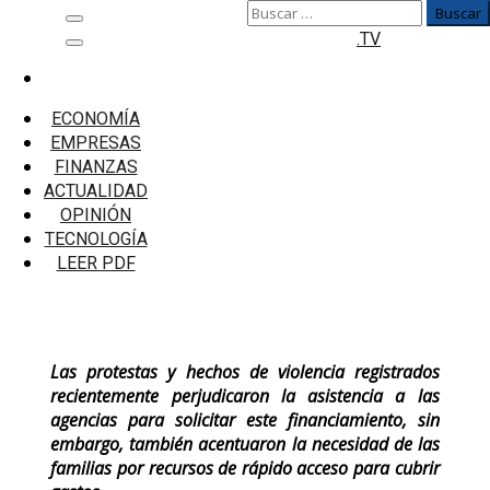
Buscar:
Saltar
Menú
.TV
al
principal
contenido
Inicio
Microfinanzas
ECONOMÍA
Créditos pignoraticios sumaron S/223 millones
EMPRESAS
en el sistema de Cajas Municipales
FINANZAS
ACTUALIDAD
Créditos pignoraticios sumaron S/223
OPINIÓN
millones en el sistema de Cajas
TECNOLOGÍA
Municipales
LEER PDF
Las protestas y hechos de violencia registrados
recientemente perjudicaron la asistencia a las
agencias para solicitar este financiamiento, sin
embargo, también acentuaron la necesidad de las
familias por recursos de rápido acceso para cubrir