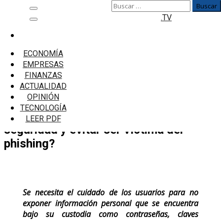
Buscar:
Saltar
Menú
.TV
al
principal
contenido
Inicio
Tecnología
ECONOMÍA
Cuidado con la ciberdelincuencia: ¿Cómo realizar
EMPRESAS
compras navideñas con seguridad y evitar ser
FINANZAS
víctima del phishing?
ACTUALIDAD
OPINIÓN
Cuidado con la ciberdelincuencia:
TECNOLOGÍA
¿Cómo realizar compras navideñas con
LEER PDF
seguridad y evitar ser víctima del
phishing?
Se necesita el cuidado de los usuarios para no
exponer información personal que se encuentra
bajo su custodia como contraseñas, claves