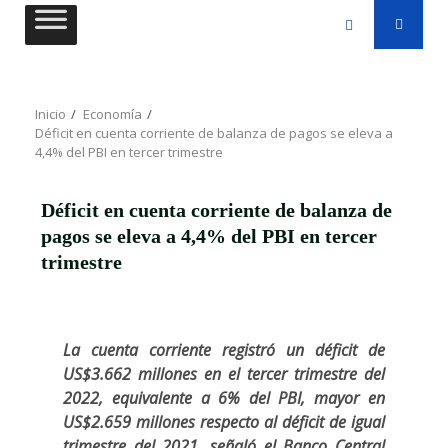
Saltar
al
contenido
Inicio
Economía
Déficit en cuenta corriente de balanza de pagos se eleva a
4,4% del PBI en tercer trimestre
Déficit en cuenta corriente de balanza de
pagos se eleva a 4,4% del PBI en tercer
trimestre
La cuenta corriente registró un déficit de
US$3.662 millones en el tercer trimestre del
2022, equivalente a 6% del PBI, mayor en
US$2.659 millones respecto al déficit de igual
trimestre del 2021, señaló el Banco Central