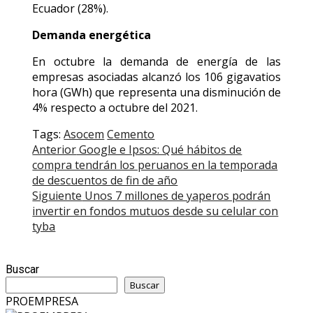
Ecuador (28%).
Demanda energética
En octubre la demanda de energía de las
empresas asociadas alcanzó los 106 gigavatios
hora (GWh) que representa una disminución de
4% respecto a octubre del 2021.
Tags:
Asocem
Cemento
Post
Anterior
Google e Ipsos: Qué hábitos de
compra tendrán los peruanos en la temporada
navigation
de descuentos de fin de año
Siguiente
Unos 7 millones de yaperos podrán
invertir en fondos mutuos desde su celular con
tyba
Buscar
Buscar
PROEMPRESA