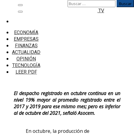
Buscar:
Saltar
Menú
.TV
al
principal
contenido
Inicio
Economía
ECONOMÍA
Despacho nacional de cemento se contrajo 5% en
EMPRESAS
octubre, afirma Asocem
FINANZAS
ACTUALIDAD
Despacho nacional de cemento se
OPINIÓN
contrajo 5% en octubre, afirma Asocem
TECNOLOGÍA
LEER PDF
El despacho registrado en octubre continua en un
nivel 19% mayor al promedio registrado entre el
2017 y 2019 para ese mismo mes; pero es inferior
al de octubre del 2021, señaló Asocem.
En octubre, la producción de