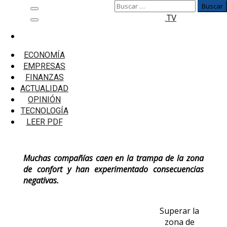
Buscar:
Saltar
Menú
.TV
al
principal
contenido
Inicio
Empresas
ECONOMÍA
Detecte las seis señales de alerta de la zona de
EMPRESAS
confort empresarial
FINANZAS
ACTUALIDAD
Detecte las seis señales de alerta de la
OPINIÓN
zona de confort empresarial
TECNOLOGÍA
LEER PDF
Muchas compañías caen en la trampa de la zona
de confort y han experimentado consecuencias
negativas.
Superar la
zona de