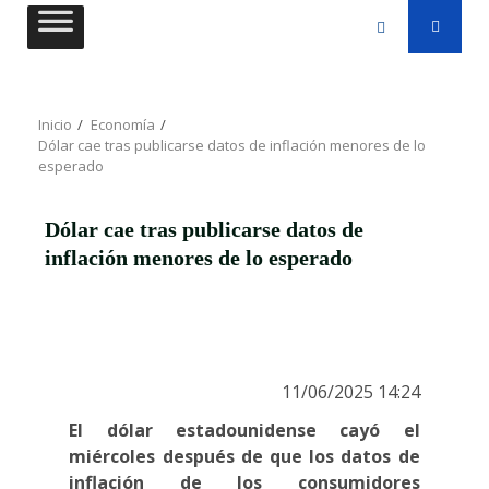
Saltar
al
contenido
Inicio
Economía
Dólar cae tras publicarse datos de inflación menores de lo
esperado
Dólar cae tras publicarse datos de
inflación menores de lo esperado
11/06/2025 14:24
El dólar estadounidense cayó el
miércoles después de que los datos de
inflación de los consumidores