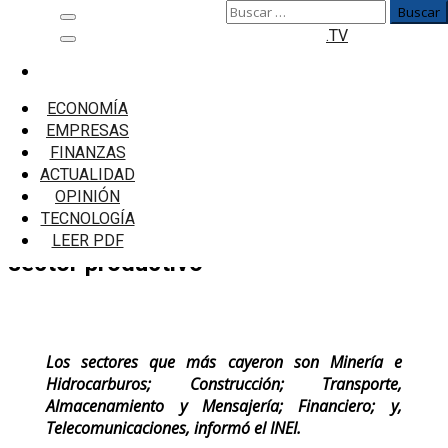
Buscar:
Saltar
Menú
.TV
al
principal
contenido
Inicio
Economía
ECONOMÍA
Economía peruana cayó 1,12% en enero por
EMPRESAS
protestas, bloqueos y ataques al sector
FINANZAS
productivo
ACTUALIDAD
OPINIÓN
Economía peruana cayó 1,12% en enero
TECNOLOGÍA
por protestas, bloqueos y ataques al
LEER PDF
sector productivo
Los sectores que más cayeron son Minería e
Hidrocarburos; Construcción; Transporte,
Almacenamiento y Mensajería; Financiero; y,
Telecomunicaciones, informó el INEI.