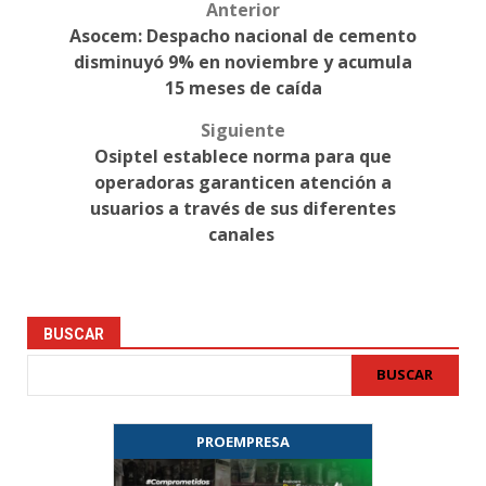
Anterior
Post
Asocem: Despacho nacional de cemento
navigation
disminuyó 9% en noviembre y acumula
15 meses de caída
Siguiente
Osiptel establece norma para que
operadoras garanticen atención a
usuarios a través de sus diferentes
canales
BUSCAR
BUSCAR
PROEMPRESA