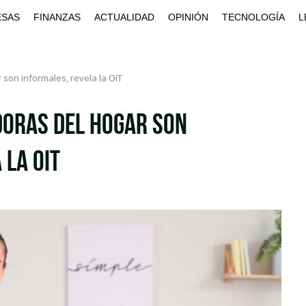
ESAS
FINANZAS
ACTUALIDAD
OPINIÓN
TECNOLOGÍA
L
 son informales, revela la OIT
doras del hogar son
 la OIT