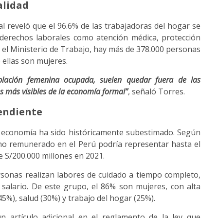
alidad
reveló que el 96.6% de las trabajadoras del hogar se
 derechos laborales como atención médica, protección
n el Ministerio de Trabajo, hay más de 378.000 personas
e ellas son mujeres.
lación femenina ocupada, suelen quedar fuera de las
es más visibles de la economía formal”
, señaló Torres.
endiente
la economía ha sido históricamente subestimado. Según
 no remunerado en el Perú podría representar hasta el
e S/200.000 millones en 2021.
sonas realizan labores de cuidado a tiempo completo,
 salario. De este grupo, el 86% son mujeres, con alta
%), salud (30%) y trabajo del hogar (25%).
 artículo adicional en el reglamento de la ley que