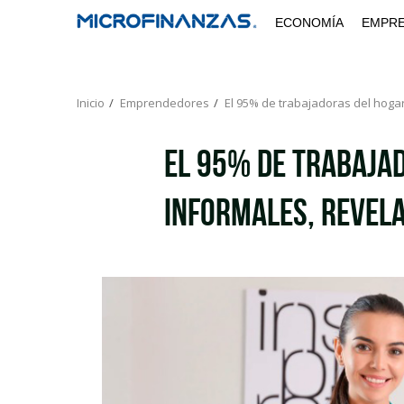
Saltar
ECONOMÍA
EMPR
al
contenido
Inicio
Emprendedores
El 95% de trabajadoras del hogar
El 95% de trabaja
informales, revela