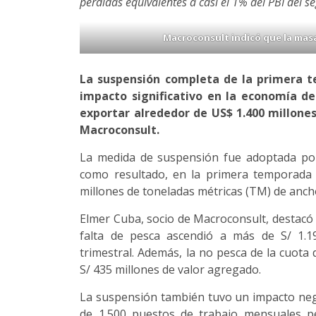
pérdidas equivalentes a casi el 1% del PBI del s
Macroconsult indicó que la masa 
La suspensión completa de la primera 
impacto significativo en la economía de
exportar alrededor de US$ 1.400 millone
Macroconsult.
La medida de suspensión fue adoptada por 
como resultado, en la primera temporada
millones de toneladas métricas (TM) de anc
Elmer Cuba, socio de Macroconsult, destacó 
falta de pesca ascendió a más de S/ 1.19
trimestral. Además, la no pesca de la cuota
S/ 435 millones de valor agregado.
La suspensión también tuvo un impacto nega
de 1.500 puestos de trabajo mensuales p