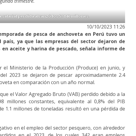
egundo trimestre.
salarial perdida alcanzó los S/ 140 millones.
10/10/2023 11:26
temporada de pesca de anchoveta en Perú tuvo un
l país, ya que las empresas del sector dejaron de
s en aceite y harina de pescado, señala informe de
el Ministerio de la Producción (Produce) en junio, y
 del 2023 se dejaron de pescar aproximadamente 2.4
hoveta en comparación con un año normal.
que el Valor Agregado Bruto (VAB) perdido debido a la
8 millones constantes, equivalente al 0,8% del PIB
 de 1.1 millones de toneladas resultó en una pérdida de
tivo en el empleo del sector pesquero, con alrededor
erdidos en el 2023, de los cuales 342 eran empleos